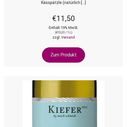
Kässpätzle (natürlich […]
€
11,50
Enthält 19% MwSt.
(
€
15,33
/ 1 L)
zzgl.
Versand
Zum Produkt