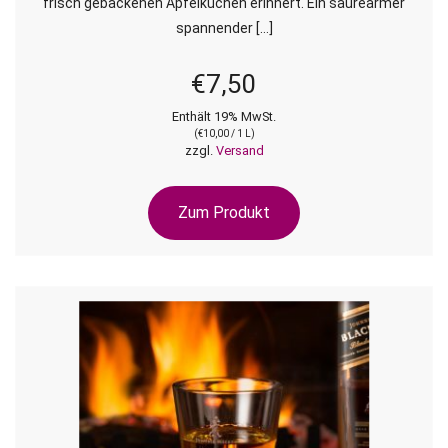
frisch gebackenen Apfelkuchen erinnert. Ein säurearmer
spannender […]
€
7,50
Enthält 19% MwSt.
(
€
10,00
/ 1 L)
zzgl.
Versand
Zum Produkt