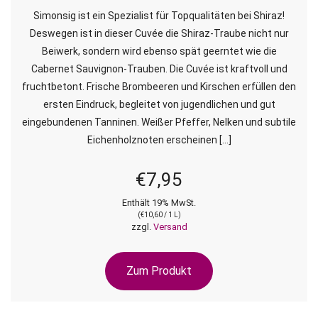
Simonsig ist ein Spezialist für Topqualitäten bei Shiraz!
Deswegen ist in dieser Cuvée die Shiraz-Traube nicht nur
Beiwerk, sondern wird ebenso spät geerntet wie die
Cabernet Sauvignon-Trauben. Die Cuvée ist kraftvoll und
fruchtbetont. Frische Brombeeren und Kirschen erfüllen den
ersten Eindruck, begleitet von jugendlichen und gut
eingebundenen Tanninen. Weißer Pfeffer, Nelken und subtile
Eichenholznoten erscheinen […]
€
7,95
Enthält 19% MwSt.
(
€
10,60
/ 1 L)
zzgl.
Versand
Zum Produkt