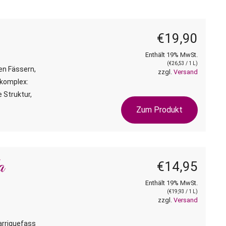
€
19,90
Enthält 19% MwSt.
(
€
26,53
/ 1 L)
uen Fässern,
zzgl.
Versand
 komplex:
 Struktur,
Zum Produkt
a
€
14,95
Enthält 19% MwSt.
(
€
19,93
/ 1 L)
zzgl.
Versand
arriquefass