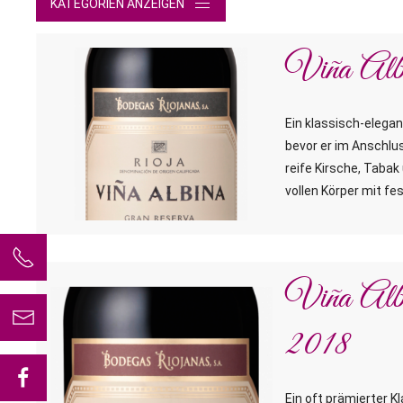
KATEGORIEN ANZEIGEN
Viña Alb
Ein klassisch-elegan
bevor er im Anschlus
reife Kirsche, Taba
vollen Körper mit fe
+49 (0) 2325 3725757
Viña Albi
2018
Ein oft prämierter 